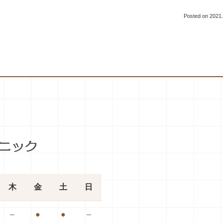
Posted on
2021.
木
金
土
日
–
●
●
–