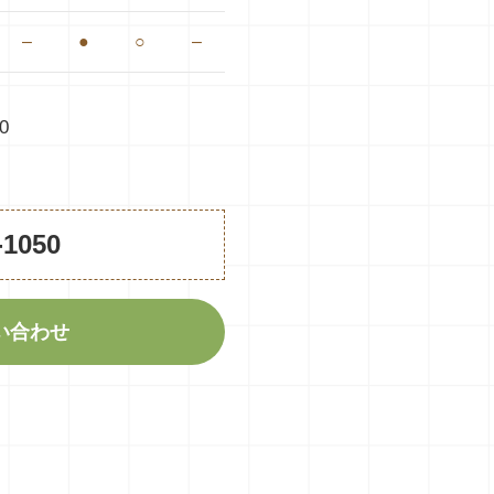
–
●
○
–
0
-1050
い合わせ